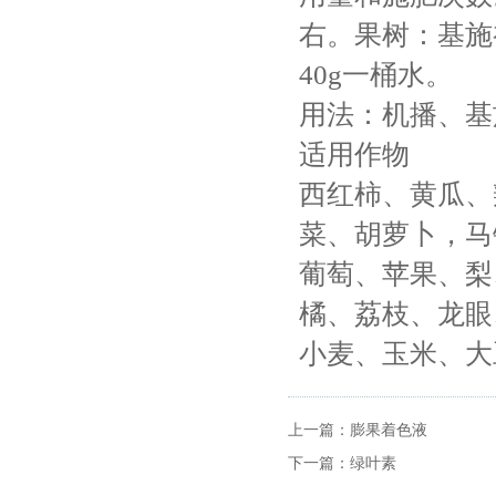
右。果树：基施初
40g一桶水。
用法：机播、基
适用作物
西红柿、黄瓜、
菜、胡萝卜，马
葡萄、苹果、梨
橘、荔枝、龙眼
小麦、玉米、大
上一篇：
膨果着色液
下一篇：
绿叶素