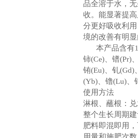
品全溶于水，无
收。能显著提高
分更好吸收利用
境的改善有明显
本产品含有14
铈(Ce)、镨(Pr)
铕(Eu)、钆(Gd)
(Yb)、镥(Lu)
使用方法
淋根、蘸根：兑水
整个生长周期建
肥料即混即用，
用量和施肥次数